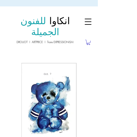
sale26
10% OFF withe the code
until 02.03.26
انكاوا
للفنون
الجميلة
DROUOT I ARTPRICE I Trans EXPRESSIONISM