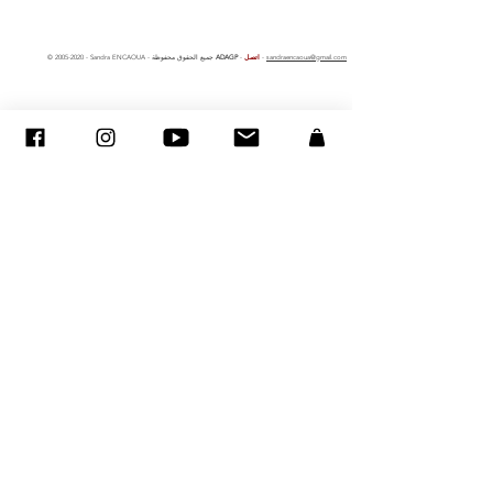
sandraencaoua@gmail.com
-
اتصل
-
ADAGP
- Sandra ENCAOUA - جميع الحقوق محفوظة
2005-2020
©