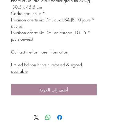
* Encre et Aquarelle sur papier grain fin 300g
30,5 x 45,5 cm
* Cadre non inclus
* Livraison offerte via DHL aux USA (8-10 jours
ouvrés)
* Livraison offerte via DHL en Europe (10-15
jours ouvrés)
Contact me for more information
Limited Edition Prints numbered & signed
available
أضِف إلى العربة