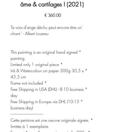
âme & cartilages I (2021)
السعر
'Ta voix d'ange déchu peut encore être un
chant.' - Albert Lozeau
* This painting is an original hand signed
painting
* Limited only 1 original piece
* Ink & Watercolour on paper 300g 30,5 x
45,5 cm
* Frame not included
* Free Shipping in USA (DHL) - 8-10 business
day
* Free Shipping in Europe via DHL (10-15
business day)
-------------------------------------
* Cette peinture est une oeuvre originale signée,
limitée à 1 exemplaire