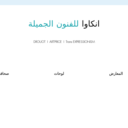
sale26
10% OFF withe the code
until 02.03.26
انكاوا
للفنون الجميلة
DROUOT I ARTPRICE I Trans EXPRESSIONISM
المعارض
لوحات
صحافة