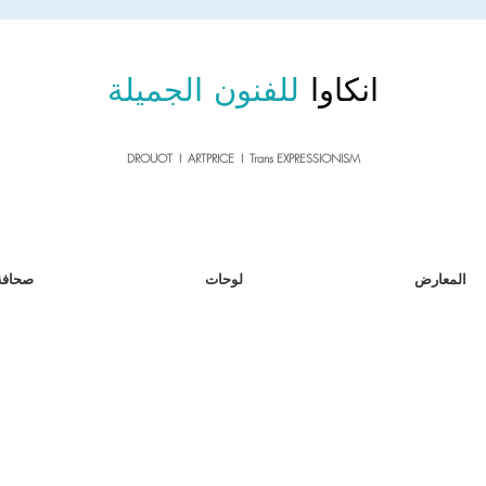
sale26
10% OFF withe the code
until 02.03.26
انكاوا
للفنون الجميلة
DROUOT I ARTPRICE I Trans EXPRESSIONISM
المعارض
لوحات
صحافة