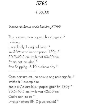
5785
السعر
'5785, année de fureur et de lumière'
* This painting is an original hand signed
painting
* Limited only 1 original piece
* Ink & Watercolour on paper 180g
30.5x40.5 cm (with mat 40x50 cm)
* Frame not included
* Free Shipping - 8-10 business day
-------------------------------------
* Cette peinture est une oeuvre originale signée,
limitée à 1 exemplaire
* Encre et Aquarelle sur papier grain fin 180g
30.5x40.5 cm (with mat 40x50 cm)
* Cadre non inclus
* Livraison offerte (8-10 jours ouvrés)