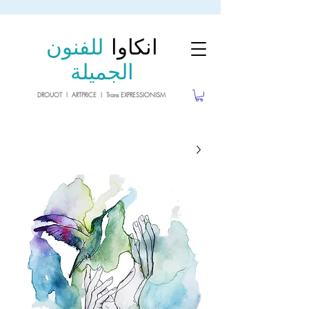
sale26
10% OFF withe the code
until 02.03.26
انكاوا
للفنون
الجميلة
DROUOT I ARTPRICE I Trans EXPRESSIONISM