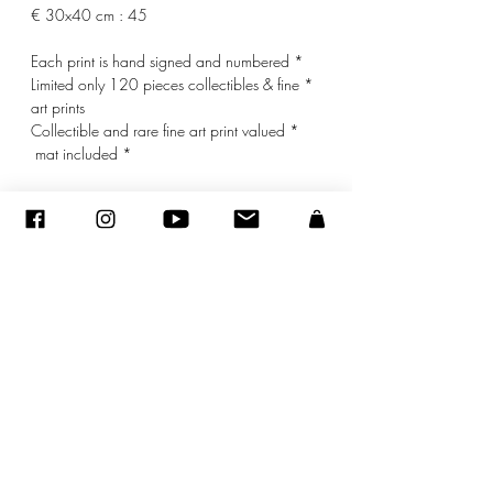
30x40 cm : 45 €
* Each print is hand signed and numbered
* Limited only 120 pieces collectibles & fine
art prints
* Collectible and rare fine art print valued
* mat included
© ADAGP
sandraencaoua@gmail.com
-
اتصل
-
ADAGP
- Sandra ENCAOUA - جميع الحقوق محفوظة
2005-2020
©