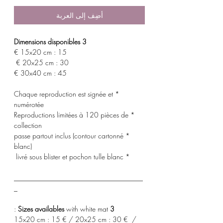
أضِف إلى العربة
3 Dimensions disponibles
15x20 cm : 15 €
20x25 cm : 30 €
30x40 cm : 45 €
* Chaque reproduction est signée et
numérotée
* Reproductions limitées à 120 pièces de
collection
* passe partout inclus (contour cartonné
blanc)
* livré sous blister et pochon tulle blanc
_____________________________________
_
with white mat :
3 Sizes availables
15x20 cm : 15 € / 20x25 cm : 30 € /