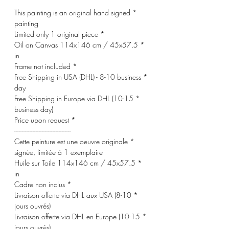
* This painting is an original hand signed
painting
* Limited only 1 original piece
* Oil on Canvas 114x146 cm / 45x57.5
in
* Frame not included
* Free Shipping in USA (DHL) - 8-10 business
day
* Free Shipping in Europe via DHL (10-15
business day)
* Price upon request
-------------------------------------
* Cette peinture est une oeuvre originale
signée, limitée à 1 exemplaire
* Huile sur Toile 114x146 cm / 45x57.5
in
* Cadre non inclus
* Livraison offerte via DHL aux USA (8-10
jours ouvrés)
* Livraison offerte via DHL en Europe (10-15
jours ouvrés)