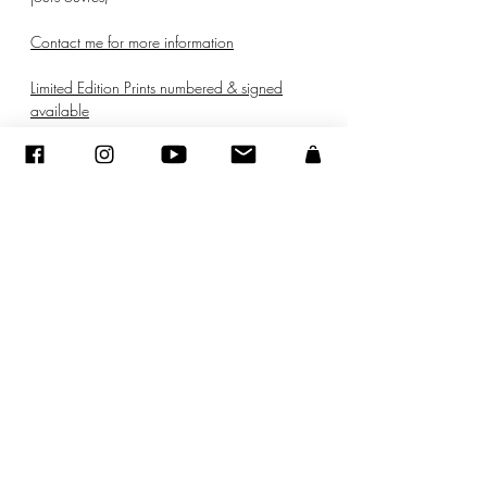
Contact me for more information
Limited Edition Prints numbered & signed
available
© ADAGP
sandraencaoua@gmail.com
-
اتصل
-
ADAGP
- Sandra ENCAOUA - جميع الحقوق محفوظة
2005-2020
©