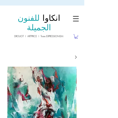
sale26
10% OFF withe the code
until 02.03.26
انكاوا
للفنون
الجميلة
DROUOT I ARTPRICE I Trans EXPRESSIONISM