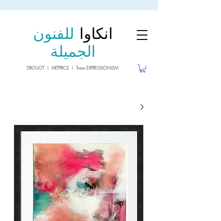
sale26
10% OFF withe the code
until 02.03.26
انكاوا
للفنون
الجميلة
DROUOT I ARTPRICE I Trans EXPRESSIONISM