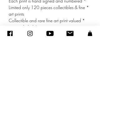
* Each print is hand signed and numbered
* Limited only 120 pieces collectibles & fine
art prints
* Collectible and rare fine art print valued
* mat included
sandraencaoua@gmail.com
-
اتصل
-
ADAGP
- Sandra ENCAOUA - جميع الحقوق محفوظة
2005-2020
©