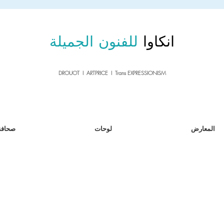
sale26
10% OFF withe the code
until 02.03.26
انكاوا
للفنون الجميلة
DROUOT I ARTPRICE I Trans EXPRESSIONISM
المعارض
لوحات
صحافة