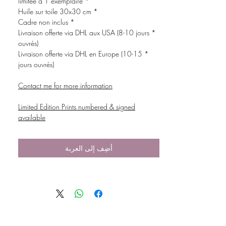
* limitée à 1 exemplaire
* Huile sur toile 30x30 cm
* Cadre non inclus
* Livraison offerte via DHL aux USA (8-10 jours
ouvrés)
* Livraison offerte via DHL en Europe (10-15
jours ouvrés)
Contact me for more information
Limited Edition Prints numbered & signed
available
أضِف إلى العربة