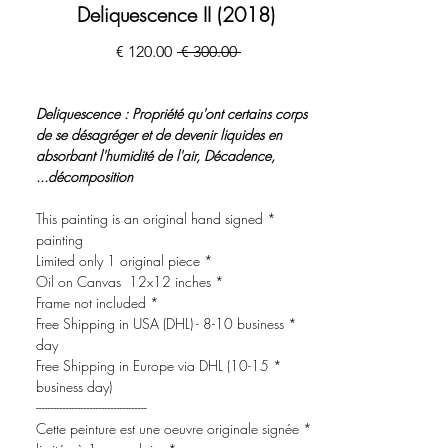
Deliquescence II (2018)
سعر
سعر
 ‏300.00 € 
عادي
البيع
Deliquescence : Propriété qu'ont certains corps
de se désagréger et de devenir liquides en
absorbant l'humidité de l'air, Décadence,
décomposition...
* This painting is an original hand signed
painting
* Limited only 1 original piece
* Oil on Canvas 12x12 inches
* Frame not included
* Free Shipping in USA (DHL) - 8-10 business
day
* Free Shipping in Europe via DHL (10-15
business day)
-------------------------------------
* Cette peinture est une oeuvre originale signée