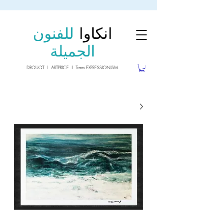
sale26
10% OFF withe the code
until 02.03.26
انكاوا
للفنون
الجميلة
DROUOT I ARTPRICE I Trans EXPRESSIONISM