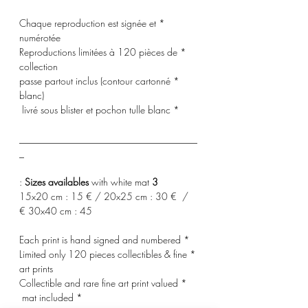
* Chaque reproduction est signée et
numérotée
* Reproductions limitées à 120 pièces de
collection
* passe partout inclus (contour cartonné
blanc)
* livré sous blister et pochon tulle blanc
_____________________________________
_
with white mat :
3 Sizes availables
15x20 cm : 15 € / 20x25 cm : 30 € /
30x40 cm : 45 €
* Each print is hand signed and numbered
* Limited only 120 pieces collectibles & fine
art prints
* Collectible and rare fine art print valued
* mat included