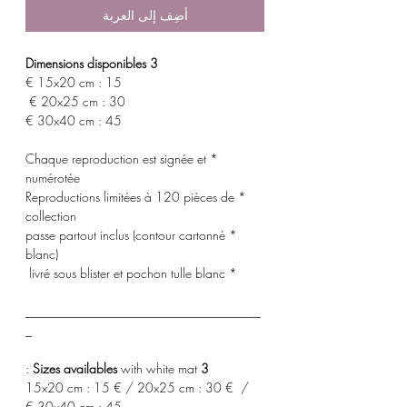
أضِف إلى العربة
3 Dimensions disponibles
15x20 cm : 15 €
20x25 cm : 30 €
30x40 cm : 45 €
* Chaque reproduction est signée et
numérotée
* Reproductions limitées à 120 pièces de
collection
* passe partout inclus (contour cartonné
blanc)
* livré sous blister et pochon tulle blanc
_____________________________________
_
with white mat :
3 Sizes availables
15x20 cm : 15 € / 20x25 cm : 30 € /
30x40 cm : 45 €