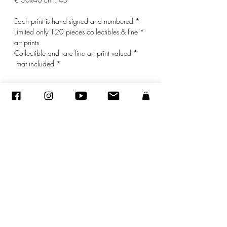
* Each print is hand signed and numbered
* Limited only 120 pieces collectibles & fine
art prints
* Collectible and rare fine art print valued
* mat included
© ADAGP
sandraencaoua@gmail.com
-
اتصل
-
ADAGP
- Sandra ENCAOUA - جميع الحقوق محفوظة
2005-2020
©