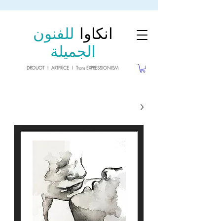
sale26
10% OFF withe the code
until 02.03.26
انكاوا
للفنون
الجميلة
DROUOT I ARTPRICE I Trans EXPRESSIONISM