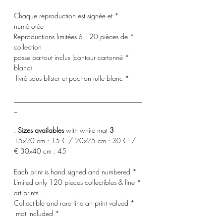
* Chaque reproduction est signée et
numérotée
* Reproductions limitées à 120 pièces de
collection
* passe partout inclus (contour cartonné
blanc)
* livré sous blister et pochon tulle blanc
_____________________________________
_
with white mat :
3 Sizes availables
15x20 cm : 15 € / 20x25 cm : 30 € /
30x40 cm : 45 €
* Each print is hand signed and numbered
* Limited only 120 pieces collectibles & fine
art prints
* Collectible and rare fine art print valued
* mat included