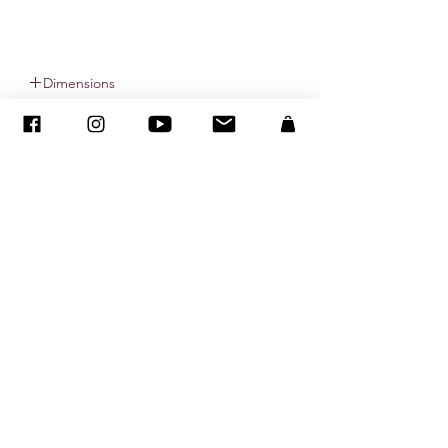
Dimensions
Dimensions with mat : 16x20 inches ( 40 x
© ADAGP
50 cm)
Dimensions of the print : 11x14 inches
(28 x 35.5 cm)
sandraencaoua@gmail.com
-
اتصل
-
ADAGP
- Sandra ENCAOUA - جميع الحقوق محفوظة
2005-2020
©