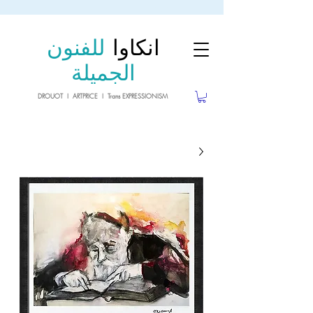
sale26
10% OFF withe the code
until 02.03.26
انكاوا
للفنون
الجميلة
DROUOT I ARTPRICE I Trans EXPRESSIONISM