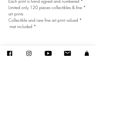
* Each print is hand signed and numbered
* Limited only 120 pieces collectibles & fine
art prints
* Collectible and rare fine art print valued
* mat included
© ADAGP
sandraencaoua@gmail.com
-
اتصل
-
ADAGP
- Sandra ENCAOUA - جميع الحقوق محفوظة
2005-2020
©