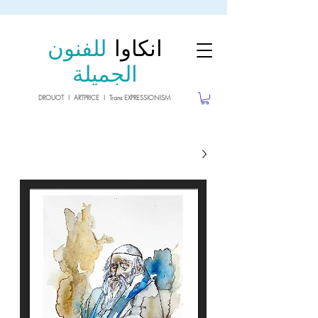
sale26
10% OFF withe the code
until 02.03.26
انكاوا
للفنون
الجميلة
DROUOT I ARTPRICE I Trans EXPRESSIONISM