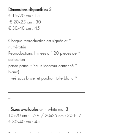
3 Dimensions disponibles
15x20 cm : 15 €
20x25 cm : 30 €
30x40 cm : 45 €
* Chaque reproduction est signée et
numérotée
* Reproductions limitées à 120 pièces de
collection
* passe partout inclus (contour cartonné
blanc)
* livré sous blister et pochon tulle blanc
_____________________________________
_
with white mat :
3 Sizes availables
15x20 cm : 15 € / 20x25 cm : 30 € /
30x40 cm : 45 €