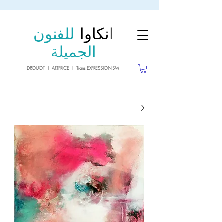
sale26
10% OFF withe the code
until 02.03.26
انكاوا
للفنون
الجميلة
DROUOT I ARTPRICE I Trans EXPRESSIONISM