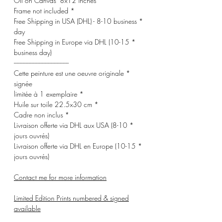
* Oil on Canvas 8x12 inches
* Frame not included
* Free Shipping in USA (DHL) - 8-10 business
day
* Free Shipping in Europe via DHL (10-15
business day)
-------------------------------------
* Cette peinture est une oeuvre originale
signée
* limitée à 1 exemplaire
* Huile sur toile 22.5x30 cm
* Cadre non inclus
* Livraison offerte via DHL aux USA (8-10
jours ouvrés)
* Livraison offerte via DHL en Europe (10-15
jours ouvrés)
Contact me for more information
Limited Edition Prints numbered & signed
available