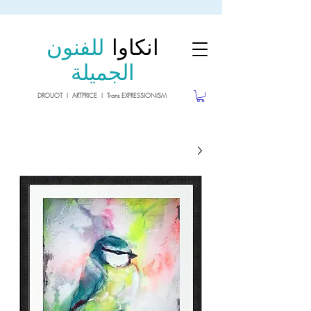
sale26
10% OFF withe the code
until 02.03.26
انكاوا
للفنون
الجميلة
DROUOT I ARTPRICE I Trans EXPRESSIONISM