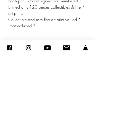
* Each print is hand signed and numbered
* Limited only 120 pieces collectibles & fine
art prints
* Collectible and rare fine art print valued
* mat included
© ADAGP
sandraencaoua@gmail.com
-
اتصل
-
ADAGP
- Sandra ENCAOUA - جميع الحقوق محفوظة
2005-2020
©