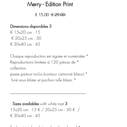
Merry - Edition Print
سعر
سعر
 ‏29.00 € 
عادي
البيع
3 Dimensions disponibles
15x20 cm : 15 €
20x25 cm : 30 €
30x40 cm : 45 €
* Chaque reproduction est signée et numérotée
* Reproductions limitées à 120 pièces de
collection
* passe partout inclus (contour cartonné blanc)
* livré sous blister et pochon tulle blanc
______________________________________
with white mat :
3 Sizes availables
15x20 cm : 15 € / 20x25 cm : 30 € /
30x40 cm : 45 €