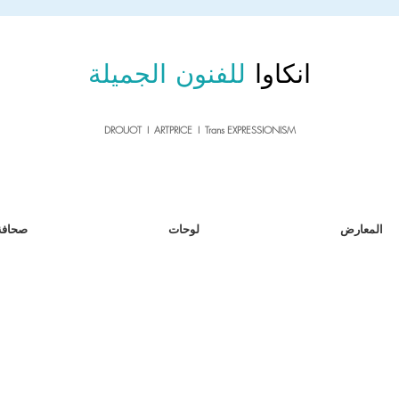
sale26
10% OFF withe the code
until 02.03.26
انكاوا
للفنون الجميلة
DROUOT I ARTPRICE I Trans EXPRESSIONISM
المعارض
لوحات
صحافة