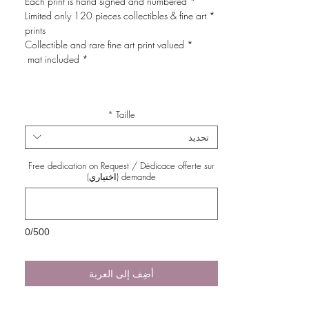
* Each print is hand signed and numbered
* Limited only 120 pieces collectibles & fine art
prints
* Collectible and rare fine art print valued
* mat included
*
Taille
تحديد
Free dedication on Request / Dédicace offerte sur
demande (اختياري)
0/500
أضِف إلى العربة