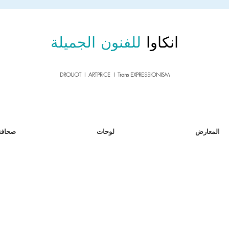
sale26
10% OFF withe the code
until 02.03.26
انكاوا
للفنون الجميلة
DROUOT I ARTPRICE I Trans EXPRESSIONISM
المعارض
لوحات
صحافة