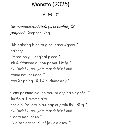
Monstre (2025)
السعر
'Les monstres sont réels (..) et parfois, ils
gagnent'
- Stephen King
* This painting is an original hand signed
painting
* Limited only 1 original piece
* Ink & Watercolour on paper 180g
30.5x40.5 cm (with mat 40x50 cm)
* Frame not included
* Free Shipping - 8-10 business day
-------------------------------------
* Cette peinture est une oeuvre originale signée,
limitée à 1 exemplaire
* Encre et Aquarelle sur papier grain fin 180g
30.5x40.5 cm (with mat 40x50 cm)
* Cadre non inclus
* Livraison offerte (8-10 jours ouvrés)