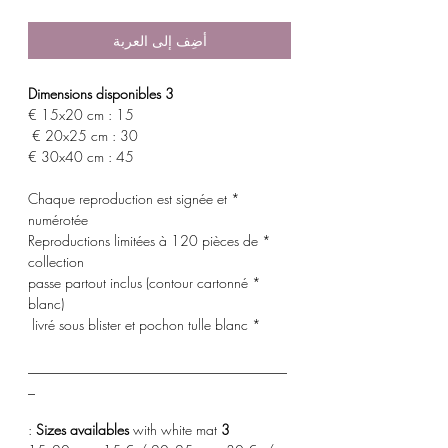
أضِف إلى العربة
3 Dimensions disponibles
15x20 cm : 15 €
20x25 cm : 30 €
30x40 cm : 45 €
* Chaque reproduction est signée et
numérotée
* Reproductions limitées à 120 pièces de
collection
* passe partout inclus (contour cartonné
blanc)
* livré sous blister et pochon tulle blanc
_____________________________________
_
with white mat :
3 Sizes availables