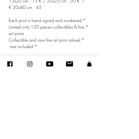
15x20 cm : 15 € / 20x25 cm : 30 € /
30x40 cm : 45 €
* Each print is hand signed and numbered
* Limited only 120 pieces collectibles & fine
art prints
* Collectible and rare fine art print valued
* mat included
© ADAGP
sandraencaoua@gmail.com
-
اتصل
-
ADAGP
- Sandra ENCAOUA - جميع الحقوق محفوظة
2005-2020
©