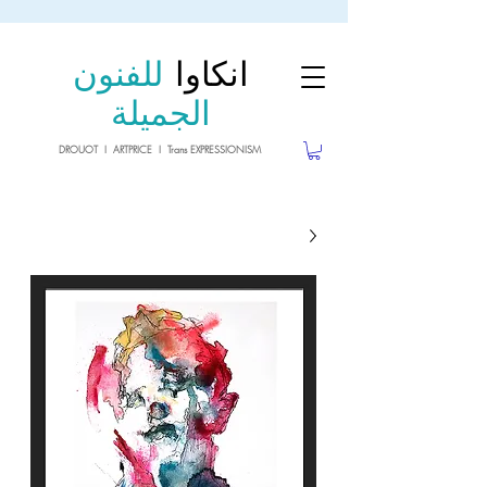
sale26
10% OFF withe the code
until 02.03.26
انكاوا
للفنون
الجميلة
DROUOT I ARTPRICE I Trans EXPRESSIONISM