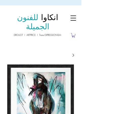
sale26
10% OFF withe the code
until 02.03.26
انكاوا
للفنون
الجميلة
DROUOT I ARTPRICE I Trans EXPRESSIONISM