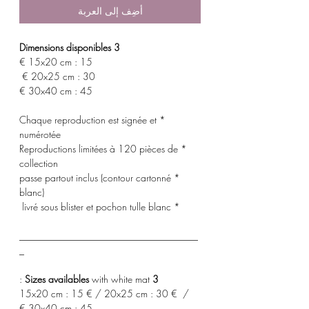
أضِف إلى العربة
3 Dimensions disponibles
15x20 cm : 15 €
20x25 cm : 30 €
30x40 cm : 45 €
* Chaque reproduction est signée et
numérotée
* Reproductions limitées à 120 pièces de
collection
* passe partout inclus (contour cartonné
blanc)
* livré sous blister et pochon tulle blanc
_____________________________________
_
with white mat :
3 Sizes availables
15x20 cm : 15 € / 20x25 cm : 30 € /
30x40 cm : 45 €