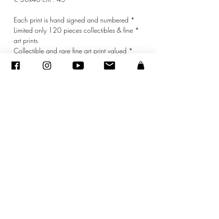
* Each print is hand signed and numbered
* Limited only 120 pieces collectibles & fine
art prints
* Collectible and rare fine art print valued
* mat included
sandraencaoua@gmail.com
-
اتصل
-
ADAGP
- Sandra ENCAOUA - جميع الحقوق محفوظة
2005-2020
©