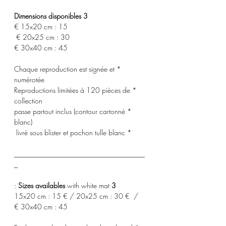
3 Dimensions disponibles
15x20 cm : 15 €
20x25 cm : 30 €
30x40 cm : 45 €
* Chaque reproduction est signée et
numérotée
* Reproductions limitées à 120 pièces de
collection
* passe partout inclus (contour cartonné
blanc)
* livré sous blister et pochon tulle blanc
_____________________________________
_
with white mat :
3 Sizes availables
15x20 cm : 15 € / 20x25 cm : 30 € /
30x40 cm : 45 €