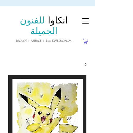
sale26
10% OFF withe the code
until 02.03.26
انكاوا
للفنون
الجميلة
DROUOT I ARTPRICE I Trans EXPRESSIONISM