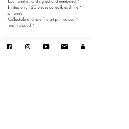
* Each print is hand signed and numbered
* Limited only 120 pieces collectibles & fine
art prints
* Collectible and rare fine art print valued
* mat included
© ADAGP
sandraencaoua@gmail.com
-
اتصل
-
ADAGP
- Sandra ENCAOUA - جميع الحقوق محفوظة
2005-2020
©