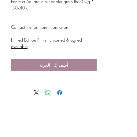
* Encre et Aquarelle sur papier grain fin 300g
30x40 cm
Contact me for more information
Limited Edition Prints numbered & signed
available
أضِف إلى العربة