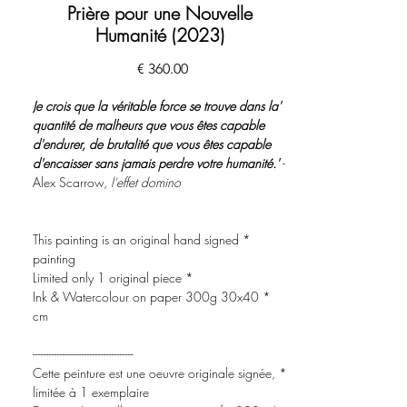
Prière pour une Nouvelle
Humanité (2023)
السعر
'Je crois que la véritable force se trouve dans la
quantité de malheurs que vous êtes capable
d'endurer, de brutalité que vous êtes capable
d'encaisser sans jamais perdre votre humanité.'
-
Alex Scarrow,
l'effet domino
* This painting is an original hand signed
painting
* Limited only 1 original piece
* Ink & Watercolour on paper 300g 30x40
cm
-------------------------------------
* Cette peinture est une oeuvre originale signée,
limitée à 1 exemplaire