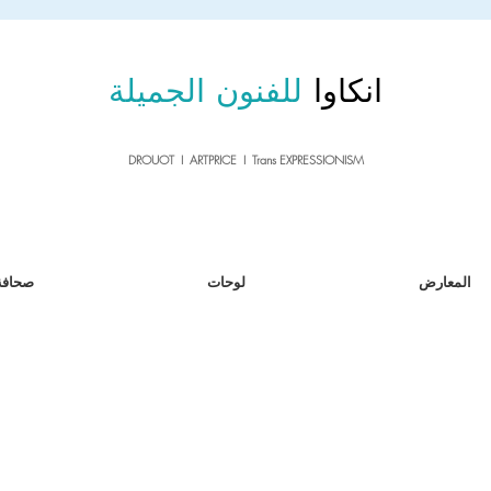
sale26
10% OFF withe the code
until 02.03.26
انكاوا
للفنون الجميلة
DROUOT I ARTPRICE I Trans EXPRESSIONISM
المعارض
لوحات
صحافة