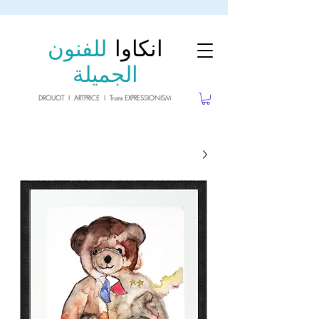
sale26
10% OFF withe the code
until 02.03.26
انكاوا
للفنون
الجميلة
DROUOT I ARTPRICE I Trans EXPRESSIONISM