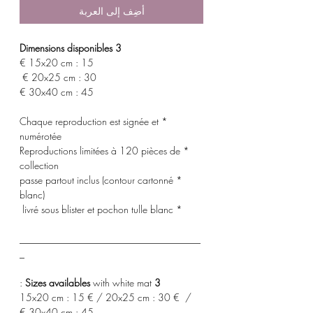
أضِف إلى العربة
3 Dimensions disponibles
15x20 cm : 15 €
20x25 cm : 30 €
30x40 cm : 45 €
* Chaque reproduction est signée et
numérotée
* Reproductions limitées à 120 pièces de
collection
* passe partout inclus (contour cartonné
blanc)
* livré sous blister et pochon tulle blanc
_____________________________________
_
with white mat :
3 Sizes availables
15x20 cm : 15 € / 20x25 cm : 30 € /
30x40 cm : 45 €