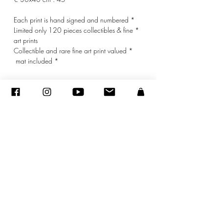
* Each print is hand signed and numbered
* Limited only 120 pieces collectibles & fine
art prints
* Collectible and rare fine art print valued
* mat included
© ADAGP
sandraencaoua@gmail.com
-
اتصل
-
ADAGP
- Sandra ENCAOUA - جميع الحقوق محفوظة
2005-2020
©