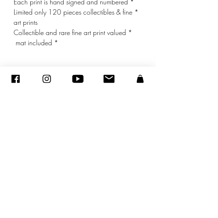
* Each print is hand signed and numbered
* Limited only 120 pieces collectibles & fine
art prints
* Collectible and rare fine art print valued
* mat included
© ADAGP
sandraencaoua@gmail.com
-
اتصل
-
ADAGP
- Sandra ENCAOUA - جميع الحقوق محفوظة
2005-2020
©