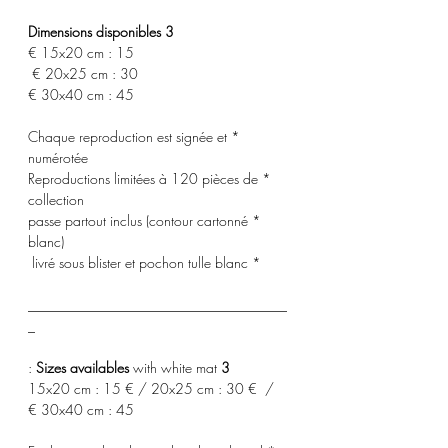
3 Dimensions disponibles
15x20 cm : 15 €
20x25 cm : 30 €
30x40 cm : 45 €
* Chaque reproduction est signée et
numérotée
* Reproductions limitées à 120 pièces de
collection
* passe partout inclus (contour cartonné
blanc)
* livré sous blister et pochon tulle blanc
_____________________________________
_
with white mat :
3 Sizes availables
15x20 cm : 15 € / 20x25 cm : 30 € /
30x40 cm : 45 €