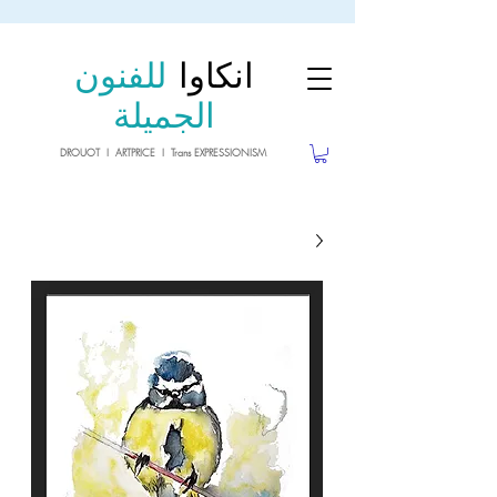
sale26
10% OFF withe the code
until 02.03.26
انكاوا
للفنون
الجميلة
DROUOT I ARTPRICE I Trans EXPRESSIONISM