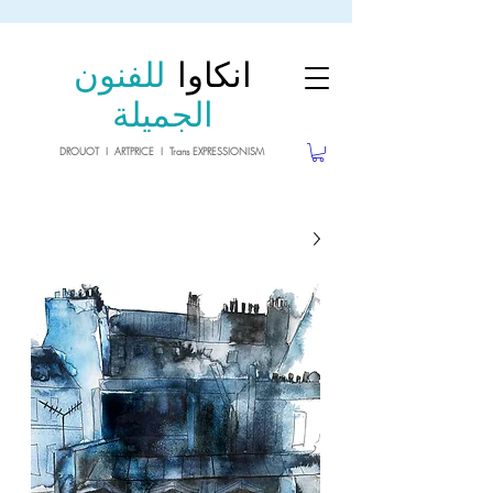
sale26
10% OFF withe the code
until 02.03.26
انكاوا
للفنون
الجميلة
DROUOT I ARTPRICE I Trans EXPRESSIONISM