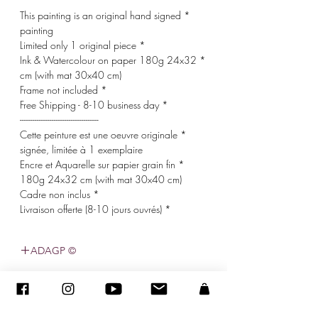
* This painting is an original hand signed
painting
* Limited only 1 original piece
* Ink & Watercolour on paper 180g 24x32
cm (with mat 30x40 cm)
* Frame not included
* Free Shipping - 8-10 business day
-------------------------------------
* Cette peinture est une oeuvre originale
signée, limitée à 1 exemplaire
* Encre et Aquarelle sur papier grain fin
180g 24x32 cm (with mat 30x40 cm)
* Cadre non inclus
* Livraison offerte (8-10 jours ouvrés)
© ADAGP
sandraencaoua@gmail.com
-
اتصل
-
ADAGP
- Sandra ENCAOUA - جميع الحقوق محفوظة
2005-2020
©