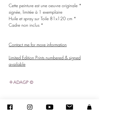
* Cette peinture est une oeuvre originale
signée, limitée à 1 exemplaire
* Huile et spray sur Toile 81x120 cm
* Cadre non inclus
Contact me for more information
Limited Edition Prints numbered & signed
available
© ADAGP
sandraencaoua@gmail.com
-
اتصل
-
ADAGP
- Sandra ENCAOUA - جميع الحقوق محفوظة
2005-2020
©