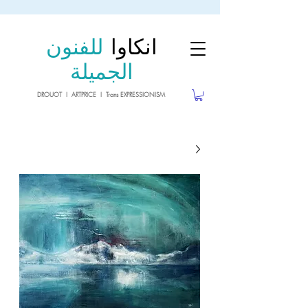
sale26
10% OFF withe the code
until 02.03.26
انكاوا
للفنون
الجميلة
DROUOT I ARTPRICE I Trans EXPRESSIONISM