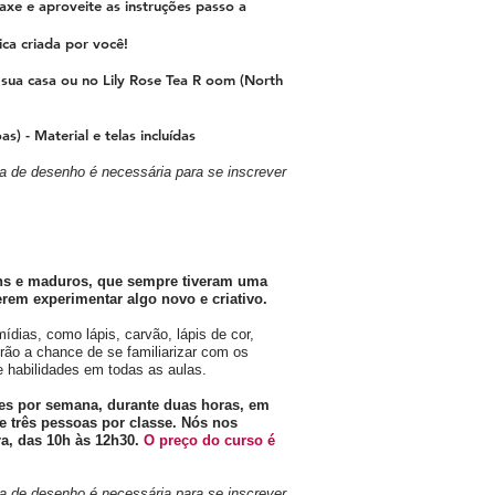
laxe e
aproveite as instruções passo a
ca criada por você!
 sua casa ou no Lily Rose Tea
R
oom (North
as) - Material e telas incluídas
a de desenho é necessária para se inscrever
vens e maduros, que sempre tiveram uma
rem experimentar algo novo e criativo.
dias, como lápis, carvão, lápis de cor,
erão a chance de se familiarizar com os
e habilidades em todas as aulas.
es por semana, durante duas horas, em
 três pessoas por classe. Nós nos
a, das 10h às 12h30.
O preço do curso é
a de desenho é necessária para se inscrever