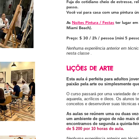
Fuja do cotidiano cheio de estresse,
re
passo.
Você vai para casa com uma pintura úni
As
Noites Pintura / Festas
ter lugar em
Miami
Beach).
Preço: $ 30 / 2h
/ pessoa (mini 5
pesso
Nenhuma experiência anterior em técnic
nesta classe
.
LIÇÕES DE ARTE
Esta aula é perfeita para adultos jo
paixão pela arte ou simplesmente que
O curso passará por uma variedade de mí
aquarela, acrílicos e óleos. Os alunos t
conceitos e desenvolver suas técnicas 
As aulas se reúnem uma ou duas vez
um ambiente de grupo de não mais de
encontramos de segunda a quinta-feir
de $ 200 por 10 horas de aula.
Nenhuma experiência anterior em técnic