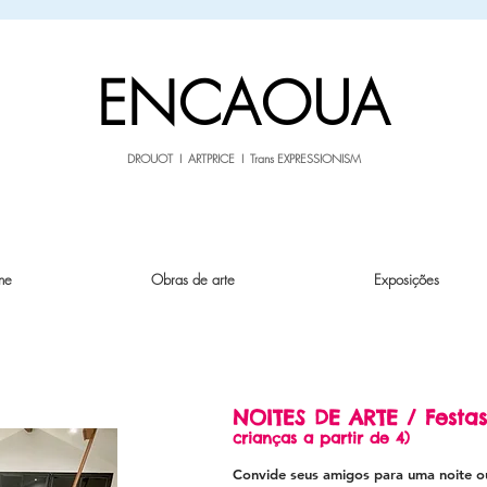
sale26
10% OFF withe the code
until 02.03.26
ENCAOUA
DROUOT I ARTPRICE I Trans EXPRESSIONISM
ne
Obras de arte
Exposições
NOITES DE ARTE / Festas
crianças a partir de 4)
Convide seus amigos para uma noite ou