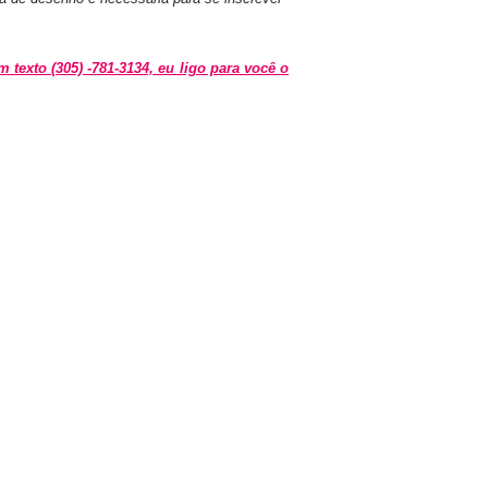
 texto (305) -781-3134, eu ligo para você o