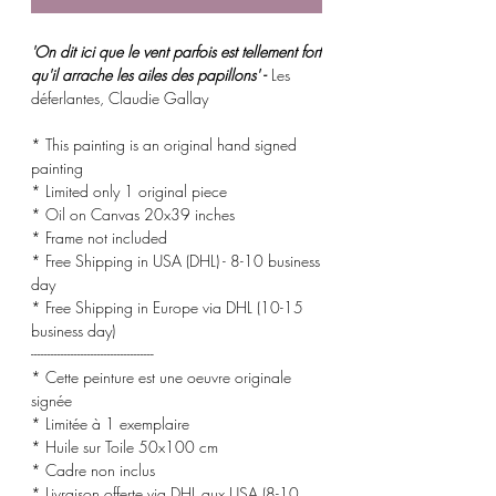
'On dit ici que le vent parfois est tellement fort
qu'il arrache les ailes des papillons' -
Les
déferlantes, Claudie Gallay
* This painting is an original hand signed
painting
* Limited only 1 original piece
* Oil on Canvas 20x39 inches
* Frame not included
* Free Shipping in USA (DHL) - 8-10 business
day
* Free Shipping in Europe via DHL (10-15
business day)
-------------------------------------
* Cette peinture est une oeuvre originale
signée
* Limitée à 1 exemplaire
* Huile sur Toile 50x100 cm
* Cadre non inclus
* Livraison offerte via DHL aux USA (8-10