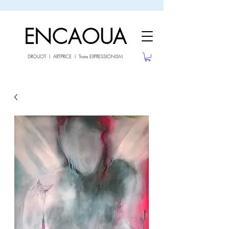
sale26
10% OFF withe the code
until 02.03.26
ENCAOUA
DROUOT I ARTPRICE I Trans EXPRESSIONISM