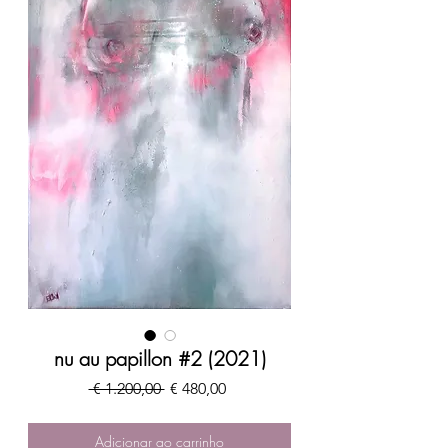
nu au papillon #2 (2021)
Preço
Preço
 € 1.200,00 
€ 480,00
normal
promocional
Adicionar ao carrinho