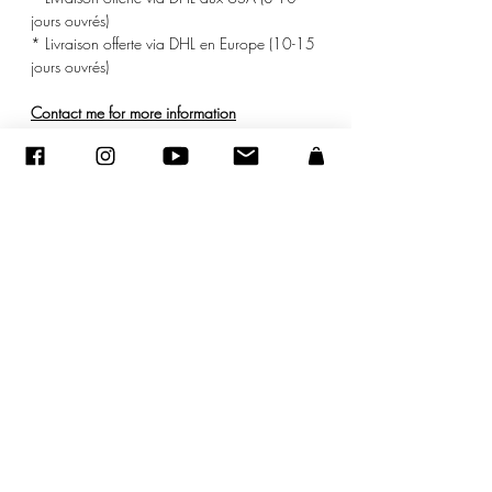
jours ouvrés)
* Livraison offerte via DHL en Europe (10-15
jours ouvrés)
Contact me for more information
© ADAGP
©
2005-2020
- Sandra ENCAOUA - Todos os direitos reservados
ADAGP
-
contato
-
sandraencaoua@gmail.com