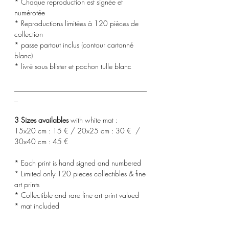
* Chaque reproduction est signée et
numérotée
* Reproductions limitées à 120 pièces de
collection
* passe partout inclus (contour cartonné
blanc)
* livré sous blister et pochon tulle blanc
_____________________________________
_
3 Sizes availables
with white mat :
15x20 cm : 15 € / 20x25 cm : 30 € /
30x40 cm : 45 €
* Each print is hand signed and numbered
* Limited only 120 pieces collectibles & fine
art prints
* Collectible and rare fine art print valued
* mat included