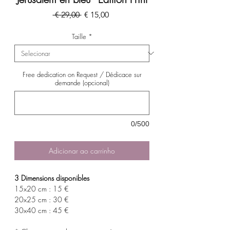
Preço
Preço
 € 29,00 
€ 15,00
normal
promocional
Taille
*
Free dedication on Request / Dédicace sur
demande (opcional)
0/500
Adicionar ao carrinho
3 Dimensions disponibles
15x20 cm : 15 €
20x25 cm : 30 €
30x40 cm : 45 €