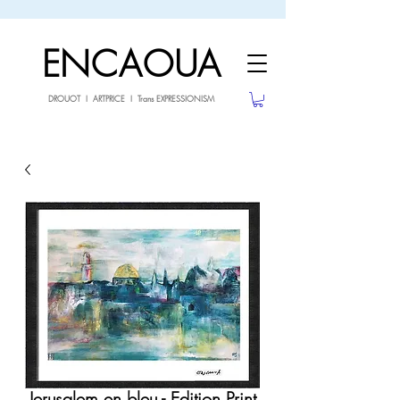
sale26
10% OFF withe the code
until 02.03.26
ENCAOUA
DROUOT I ARTPRICE I Trans EXPRESSIONISM
Jerusalem en bleu - Edition Print