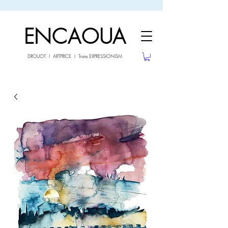
sale26
10% OFF withe the code
until 02.03.26
ENCAOUA
DROUOT I ARTPRICE I Trans EXPRESSIONISM