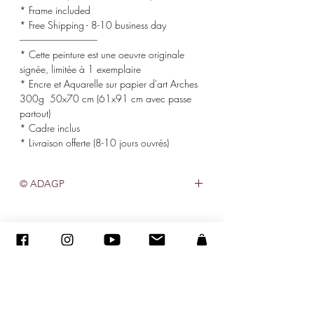
* Frame included
* Free Shipping - 8-10 business day
-------------------------------------
* Cette peinture est une oeuvre originale
signée, limitée à 1 exemplaire
* Encre et Aquarelle sur papier d'art Arches
300g 50x70 cm (61x91 cm avec passe
partout)
* Cadre inclus
* Livraison offerte (8-10 jours ouvrés)
© ADAGP
©
2005-2020
- Sandra ENCAOUA - Todos os direitos reservados
ADAGP
-
contato
-
sandraencaoua@gmail.com