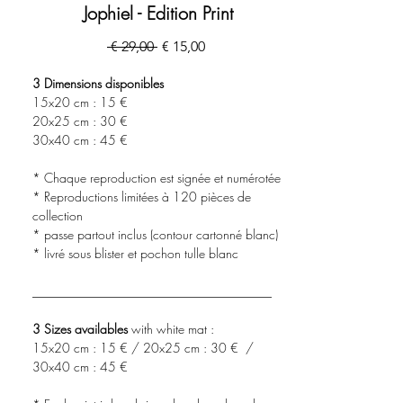
Jophiel - Edition Print
Preço
Preço
 € 29,00 
€ 15,00
normal
promocional
3 Dimensions disponibles
15x20 cm : 15 €
20x25 cm : 30 €
30x40 cm : 45 €
* Chaque reproduction est signée et numérotée
* Reproductions limitées à 120 pièces de
collection
* passe partout inclus (contour cartonné blanc)
* livré sous blister et pochon tulle blanc
______________________________________
3 Sizes availables
with white mat :
15x20 cm : 15 € / 20x25 cm : 30 € /
30x40 cm : 45 €