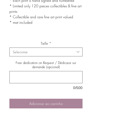
* Each print is hand signed and numbered
* Limited only 120 pieces collectibles & fine art
prints
* Collectible and rare fine art print valued
* mat included
Taille
*
Selecionar
Free dedication on Request / Dédicace sur
demande (opcional)
0/500
Adicionar ao carrinho