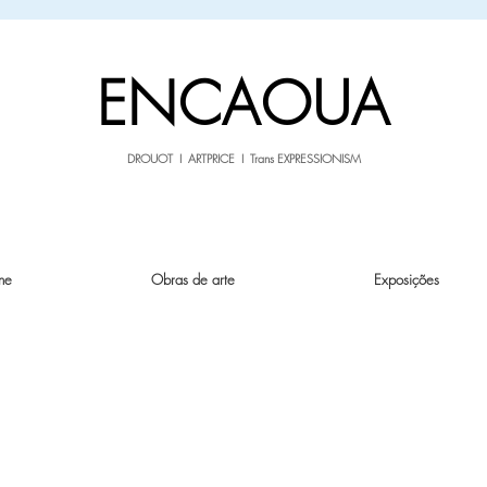
sale26
10% OFF withe the code
until 02.03.26
ENCAOUA
DROUOT I ARTPRICE I Trans EXPRESSIONISM
ne
Obras de arte
Exposições