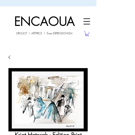
sale26
10% OFF withe the code
until 02.03.26
ENCAOUA
DROUOT I ARTPRICE I Trans EXPRESSIONISM
Kriat Hatorah - Edition Print