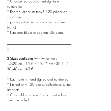
* Chaque reproduction est signée et
numérotée
* Reproductions limitées à 120 pièces de
collection
* passe partout inclus (contour cartonné
blanc)
* livré sous blister et pochon tulle blanc
_____________________________________
_
3 Sizes availables
with white mat :
15x20 cm : 15 € / 20x25 cm : 30 € /
30x40 cm : 45 €
* Each print is hand signed and numbered
* Limited only 120 pieces collectibles & fine
art prints
* Collectible and rare fine art print valued
* mat included