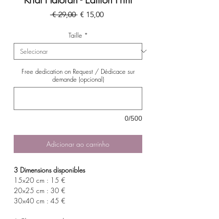
Preço
Preço
 € 29,00 
€ 15,00
normal
promocional
Taille
*
Free dedication on Request / Dédicace sur
demande (opcional)
0/500
Adicionar ao carrinho
3 Dimensions disponibles
15x20 cm : 15 €
20x25 cm : 30 €
30x40 cm : 45 €