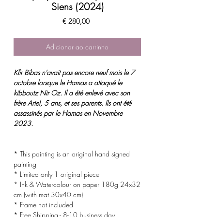
Siens (2024)
Preço
€ 280,00
Adicionar ao carrinho
Kfir Bibas n'avait pas encore neuf mois le 7
octobre lorsque le Hamas a attaqué le
kibboutz Nir Oz. Il a été enlevé avec son
frère Ariel, 5 ans, et ses parents. Ils ont été
assassinés par le Hamas en Novembre
2023.
* This painting is an original hand signed
painting
* Limited only 1 original piece
* Ink & Watercolour on paper 180g 24x32
cm (with mat 30x40 cm)
* Frame not included
* Free Shipping - 8-10 business day