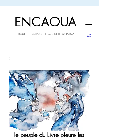
sale26
10% OFF withe the code
until 02.03.26
ENCAOUA
DROUOT I ARTPRICE I Trans EXPRESSIONISM
le peuple du Livre pleure les