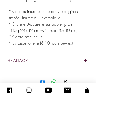
-------------------------------------
* Cette peinture est une oeuvre originale
signée, limitée à 1 exemplaire
* Encre et Aquarelle sur papier grain fin
180g 24x32 cm (with mat 30x40 cm)
* Cadre non inclus
* Livraison offerte (8-10 jours ouvrés)
© ADAGP
©
2005-2020
- Sandra ENCAOUA - Todos os direitos reservados
ADAGP
-
contato
-
sandraencaoua@gmail.com