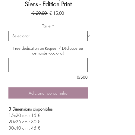
Siens - Edition Print
Preço
Preço
 € 29,00 
€ 15,00
normal
promocional
Taille
*
Free dedication on Request / Dédicace sur
demande (opcional)
0/500
Adicionar ao carrinho
3 Dimensions disponibles
15x20 cm : 15 €
20x25 cm : 30 €
30x40 cm : 45 €