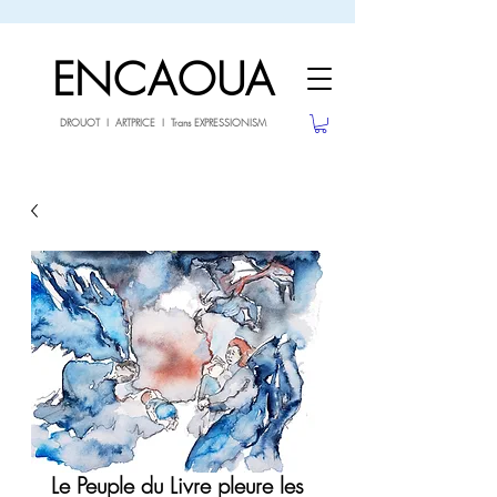
sale26
10% OFF withe the code
until 02.03.26
ENCAOUA
DROUOT I ARTPRICE I Trans EXPRESSIONISM
Le Peuple du Livre pleure les