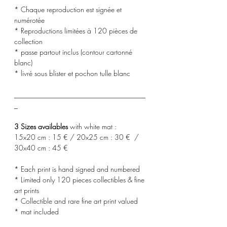
* Chaque reproduction est signée et
numérotée
* Reproductions limitées à 120 pièces de
collection
* passe partout inclus (contour cartonné
blanc)
* livré sous blister et pochon tulle blanc
_____________________________________
_
3 Sizes availables
with white mat :
15x20 cm : 15 € / 20x25 cm : 30 € /
30x40 cm : 45 €
* Each print is hand signed and numbered
* Limited only 120 pieces collectibles & fine
art prints
* Collectible and rare fine art print valued
* mat included