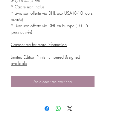
30,5 x 45,5 cm
* Cadre non inclus
* Livraison offerte via DHL aux USA (8-10 jours
ouvrés)
* Livraison offerte via DHL en Europe (10-15
jours ouvrés)
Contact me for more information
Limited Edition Prints numbered & signed
available
Adicionar ao carrinho