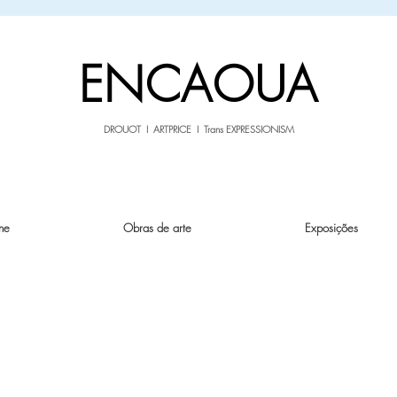
sale26
10% OFF withe the code
until 02.03.26
ENCAOUA
DROUOT I ARTPRICE I Trans EXPRESSIONISM
ne
Obras de arte
Exposições