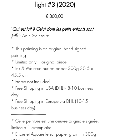
light #3 (2020)
Preço
€ 360,00
'
Qui est Juif ? Celui dont les petits enfants sont
juifs'
- Adin Steinsaltz
* This painting is an original hand signed
painting
* Limited only 1 original piece
* Ink & Watercolour on paper 300g 30,5 x
45,5 cm
* Frame not included
* Free Shipping in USA (DHL) - 8-10 business
day
* Free Shipping in Europe via DHL (10-15
business day)
-------------------------------------
* Cette peinture est une oeuvre originale signée,
limitée à 1 exemplaire
* Encre et Aquarelle sur papier grain fin 300g