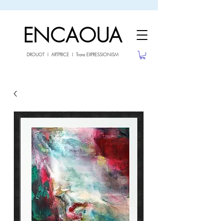
sale26
10% OFF withe the code
until 02.03.26
ENCAOUA
DROUOT I ARTPRICE I Trans EXPRESSIONISM