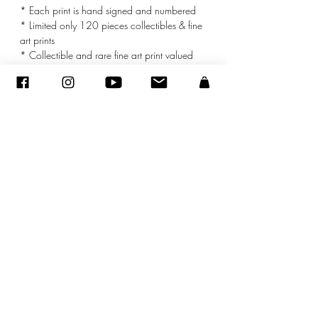
* Each print is hand signed and numbered
* Limited only 120 pieces collectibles & fine
art prints
* Collectible and rare fine art print valued
* mat included
©
2005-2020
- Sandra ENCAOUA - Todos os direitos reservados
ADAGP
-
contato
-
sandraencaoua@gmail.com