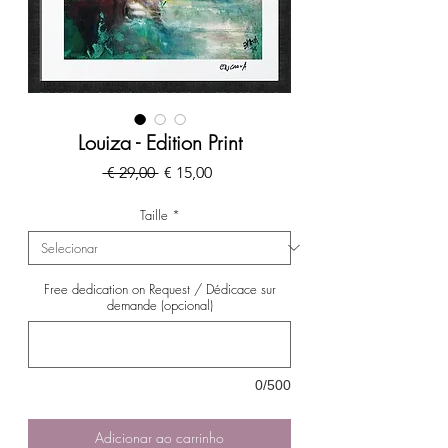
Louiza - Edition Print
Preço
Preço
 € 29,00 
€ 15,00
normal
promocional
Taille
*
Free dedication on Request / Dédicace sur
demande (opcional)
0/500
Adicionar ao carrinho