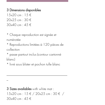
3 Dimensions disponibles
15x20 cm : 15 €
20x25 cm : 30 €
30x40 cm : 45 €
* Chaque reproduction est signée et
numérotée
* Reproductions limitées à 120 pièces de
collection
* passe partout inclus (contour cartonné
blanc)
* livré sous blister et pochon tulle blanc
_____________________________________
_
3 Sizes availables
with white mat :
15x20 cm : 15 € / 20x25 cm : 30 € /
30x40 cm : 45 €