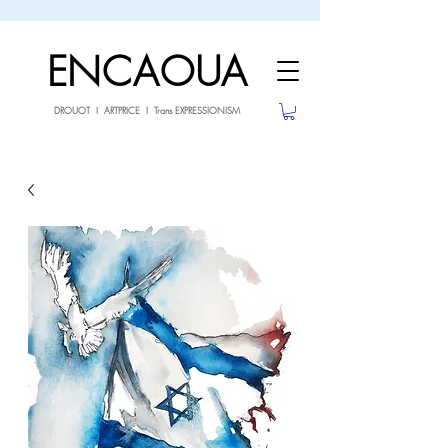
sale26
10% OFF withe the code
until 02.03.26
ENCAOUA
DROUOT I ARTPRICE I Trans EXPRESSIONISM