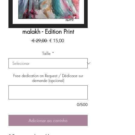
malakh - Edition Print
Preço
Preço
 € 29,00 
€ 15,00
normal
promocional
Taille
*
Free dedication on Request / Dédicace sur
demande (opcional)
0/500
Adicionar ao carrinho