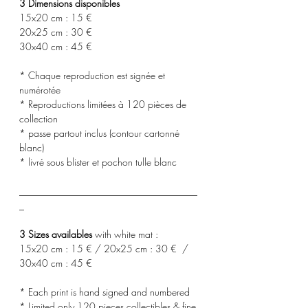
3 Dimensions disponibles
15x20 cm : 15 €
20x25 cm : 30 €
30x40 cm : 45 €
* Chaque reproduction est signée et
numérotée
* Reproductions limitées à 120 pièces de
collection
* passe partout inclus (contour cartonné
blanc)
* livré sous blister et pochon tulle blanc
_____________________________________
_
3 Sizes availables
with white mat :
15x20 cm : 15 € / 20x25 cm : 30 € /
30x40 cm : 45 €
* Each print is hand signed and numbered
* Limited only 120 pieces collectibles & fine