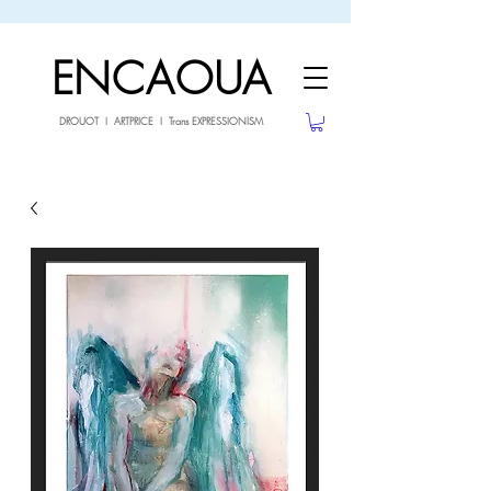
sale26
10% OFF withe the code
until 02.03.26
ENCAOUA
DROUOT I ARTPRICE I Trans EXPRESSIONISM