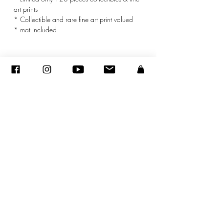
art prints
* Collectible and rare fine art print valued
* mat included
© ADAGP
©
2005-2020
- Sandra ENCAOUA - Todos os direitos reservados
ADAGP
-
contato
-
sandraencaoua@gmail.com