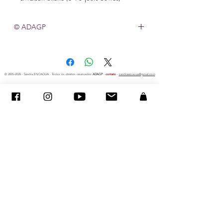
© ADAGP
©
2005-2020
- Sandra ENCAOUA - Todos os direitos reservados
ADAGP
-
contato
-
sandraencaoua@gmail.com