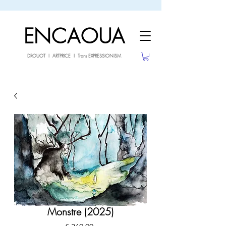
sale26
10% OFF withe the code
until 02.03.26
ENCAOUA
DROUOT I ARTPRICE I Trans EXPRESSIONISM
Monstre (2025)