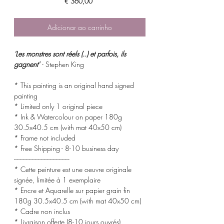
Preço
€ 360,00
Adicionar ao carrinho
'Les monstres sont réels (..) et parfois, ils
gagnent'
- Stephen King
* This painting is an original hand signed
painting
* Limited only 1 original piece
* Ink & Watercolour on paper 180g
30.5x40.5 cm (with mat 40x50 cm)
* Frame not included
* Free Shipping - 8-10 business day
-------------------------------------
* Cette peinture est une oeuvre originale
signée, limitée à 1 exemplaire
* Encre et Aquarelle sur papier grain fin
180g 30.5x40.5 cm (with mat 40x50 cm)
* Cadre non inclus
* Livraison offerte (8-10 jours ouvrés)