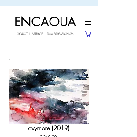
sale26
10% OFF withe the code
until 02.03.26
ENCAOUA
DROUOT I ARTPRICE I Trans EXPRESSIONISM
oxymore (2019)
Preço