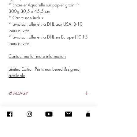
* Encre et Aquarelle sur papier grain fin
300g 30,5 x 45,5 cm
* Cadre non inclus
* Livraison offerte via DHL aux USA (8-10
jours ouvrés)
* Livraison offerte via DHL en Europe (10-15
jours ouvrés)
Contact me for more information
Limited Edition Prints numbered & signed
available
© ADAGP
©
2005-2020
- Sandra ENCAOUA - Todos os direitos reservados
ADAGP
-
contato
-
sandraencaoua@gmail.com