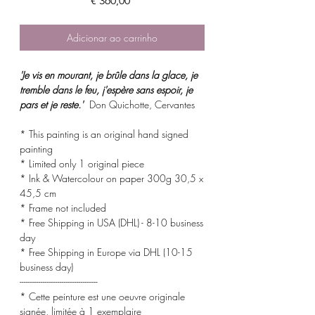
€ 360,00
Adicionar ao carrinho
'Je vis en mourant, je brûle dans la glace, je
tremble dans le feu, j'espère sans espoir, je
pars et je reste.'
Don Quichotte, Cervantes
* This painting is an original hand signed
painting
* Limited only 1 original piece
* Ink & Watercolour on paper 300g 30,5 x
45,5 cm
* Frame not included
* Free Shipping in USA (DHL) - 8-10 business
day
* Free Shipping in Europe via DHL (10-15
business day)
-------------------------------------
* Cette peinture est une oeuvre originale
signée, limitée à 1 exemplaire