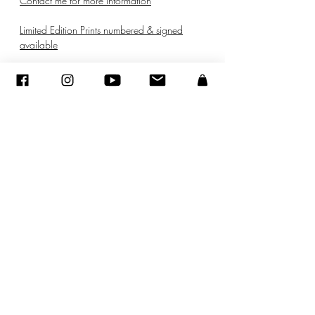
Contact me for more information
Limited Edition Prints numbered & signed
available
© ADAGP
©
2005-2020
- Sandra ENCAOUA - Todos os direitos reservados
ADAGP
-
contato
-
sandraencaoua@gmail.com