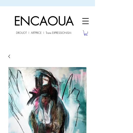
sale26
10% OFF withe the code
until 02.03.26
ENCAOUA
DROUOT I ARTPRICE I Trans EXPRESSIONISM