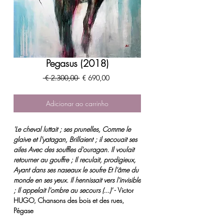
Pegasus (2018)
Preço
Preço
 € 2.300,00 
€ 690,00
normal
promocional
Adicionar ao carrinho
'Le cheval luttait ; ses prunelles, Comme le
glaive et l'yatagan, Brillaient ; il secouait ses
ailes Avec des souffles d'ouragan. Il voulait
retourner au gouffre ; Il reculait, prodigieux,
Ayant dans ses naseaux le soufre Et l'âme du
monde en ses yeux. Il hennissait vers l'invisible
; Il appelait l'ombre au secours (...)' -
Victor
HUGO, Chansons des bois et des rues,
Pégase