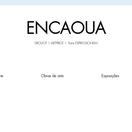
sale26
10% OFF withe the code
until 02.03.26
ENCAOUA
DROUOT I ARTPRICE I Trans EXPRESSIONISM
ne
Obras de arte
Exposições