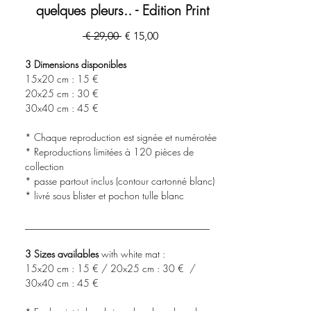
quelques pleurs.. - Edition Print
Preço
Preço
 € 29,00 
€ 15,00
normal
promocional
3 Dimensions disponibles
15x20 cm : 15 €
20x25 cm : 30 €
30x40 cm : 45 €
* Chaque reproduction est signée et numérotée
* Reproductions limitées à 120 pièces de
collection
* passe partout inclus (contour cartonné blanc)
* livré sous blister et pochon tulle blanc
______________________________________
3 Sizes availables
with white mat :
15x20 cm : 15 € / 20x25 cm : 30 € /
30x40 cm : 45 €