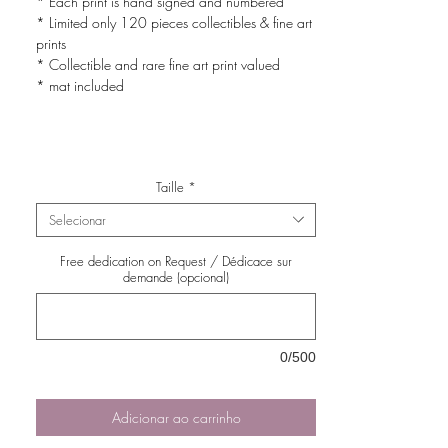
* Each print is hand signed and numbered
* Limited only 120 pieces collectibles & fine art
prints
* Collectible and rare fine art print valued
* mat included
Taille
*
Selecionar
Free dedication on Request / Dédicace sur
demande (opcional)
0/500
Adicionar ao carrinho