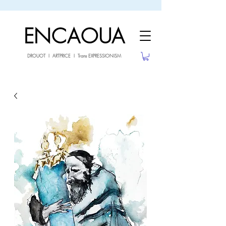
sale26
10% OFF withe the code
until 02.03.26
ENCAOUA
DROUOT I ARTPRICE I Trans EXPRESSIONISM