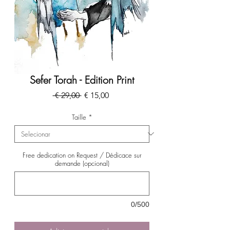
Sefer Torah - Edition Print
Preço
Preço
 € 29,00 
€ 15,00
normal
promocional
Taille
*
Free dedication on Request / Dédicace sur
demande (opcional)
0/500