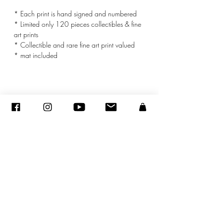
* Each print is hand signed and numbered
* Limited only 120 pieces collectibles & fine
art prints
* Collectible and rare fine art print valued
* mat included
Dimensions
Dimensions with mat : 16x20 inches ( 40 x
© ADAGP
50 cm)
Dimensions of the print : 11x14 inches
(28 x 35.5 cm)
©
2005-2020
- Sandra ENCAOUA - Todos os direitos reservados
ADAGP
-
contato
-
sandraencaoua@gmail.com