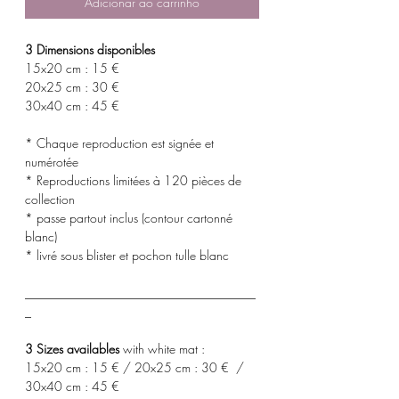
Adicionar ao carrinho
3 Dimensions disponibles
15x20 cm : 15 €
20x25 cm : 30 €
30x40 cm : 45 €
* Chaque reproduction est signée et
numérotée
* Reproductions limitées à 120 pièces de
collection
* passe partout inclus (contour cartonné
blanc)
* livré sous blister et pochon tulle blanc
_____________________________________
_
3 Sizes availables
with white mat :
15x20 cm : 15 € / 20x25 cm : 30 € /
30x40 cm : 45 €