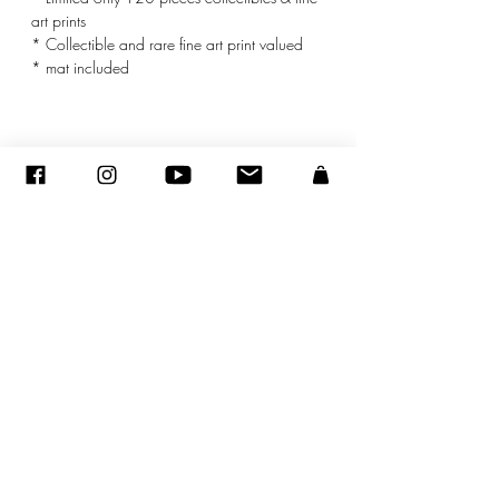
art prints
* Collectible and rare fine art print valued
* mat included
© ADAGP
©
2005-2020
- Sandra ENCAOUA - Todos os direitos reservados
ADAGP
-
contato
-
sandraencaoua@gmail.com