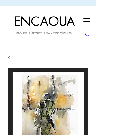
sale26
10% OFF withe the code
until 02.03.26
ENCAOUA
DROUOT I ARTPRICE I Trans EXPRESSIONISM