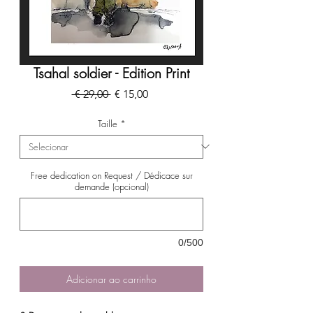
Tsahal soldier - Edition Print
Preço
Preço
 € 29,00 
€ 15,00
normal
promocional
Taille
*
Free dedication on Request / Dédicace sur
demande (opcional)
0/500
Adicionar ao carrinho