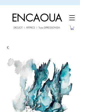
sale26
10% OFF withe the code
until 02.03.26
ENCAOUA
DROUOT I ARTPRICE I Trans EXPRESSIONISM