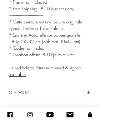
* Frame not included
* Free Shipping - 8-10 business day
-------------------------------------
* Cette peinture est une oeuvre originale
signée, limitée à 1 exemplaire
* Encre et Aquarelle sur papier grain fin
180g 24x32 cm (with mat 30x40 cm)
* Cadre non inclus
* Livraison offerte (8-10 jours ouvrés)
Limited Edition Prints numbered & signed
available
© ADAGP
©
2005-2020
- Sandra ENCAOUA - Todos os direitos reservados
ADAGP
-
contato
-
sandraencaoua@gmail.com