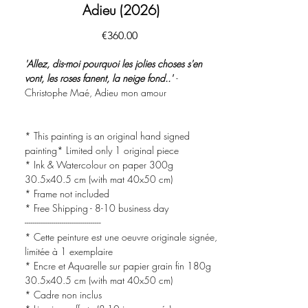
Adieu (2026)
價
€360.00
格
'Allez, dis-moi pourquoi les jolies choses s'en
vont, les roses fanent, la neige fond..'
-
Christophe Maé, Adieu mon amour
* This painting is an original hand signed
painting* Limited only 1 original piece
* Ink & Watercolour on paper 300g
30.5x40.5 cm (with mat 40x50 cm)
* Frame not included
* Free Shipping - 8-10 business day
-------------------------------------
* Cette peinture est une oeuvre originale signée,
limitée à 1 exemplaire
* Encre et Aquarelle sur papier grain fin 180g
30.5x40.5 cm (with mat 40x50 cm)
* Cadre non inclus