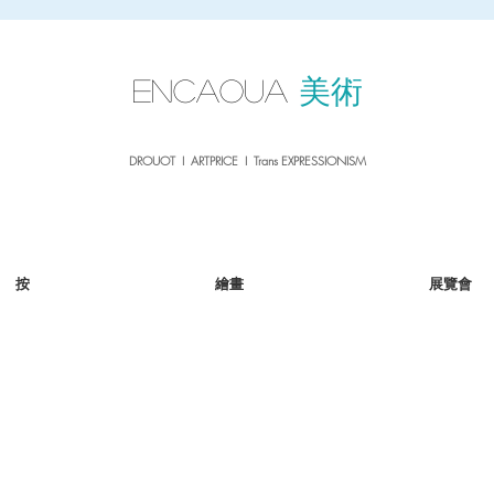
sale26
10% OFF withe the code
until 02.03.26
ENCAOUA
美術
DROUOT I ARTPRICE I Trans EXPRESSIONISM
按
繪畫
展覽會