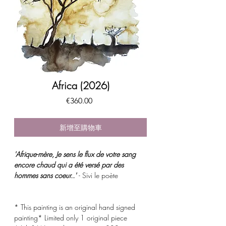
Africa (2026)
價
€360.00
格
新增至購物車
'Afrique-mère, Je sens le flux de votre sang
encore chaud qui a été versé par des
hommes sans coeur..'
- Sivi le poète
* This painting is an original hand signed
painting* Limited only 1 original piece