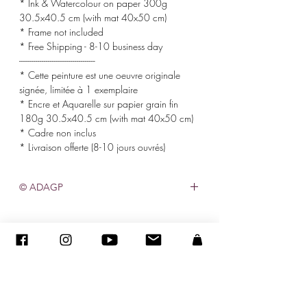
* Ink & Watercolour on paper 300g
30.5x40.5 cm (with mat 40x50 cm)
* Frame not included
* Free Shipping - 8-10 business day
-------------------------------------
* Cette peinture est une oeuvre originale
signée, limitée à 1 exemplaire
* Encre et Aquarelle sur papier grain fin
180g 30.5x40.5 cm (with mat 40x50 cm)
* Cadre non inclus
* Livraison offerte (8-10 jours ouvrés)
© ADAGP
©
2005-2020
-Sandra ENCAOUA-保留所有權利
ADAGP-
聯繫人
-sandraencaoua@gmail.com