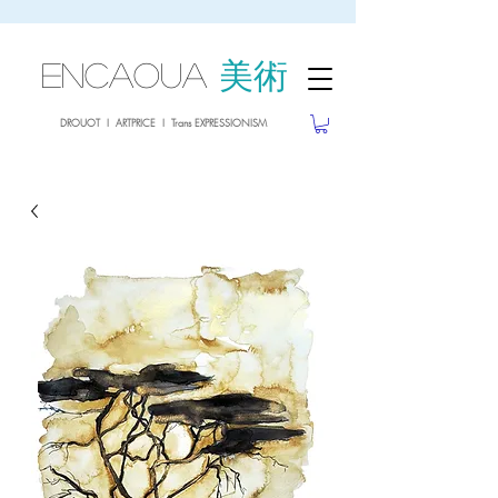
sale26
10% OFF withe the code
until 02.03.26
ENCAOUA
美術
DROUOT I ARTPRICE I Trans EXPRESSIONISM