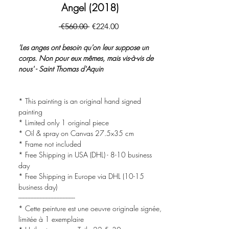
Angel (2018)
一
促
 €560.00 
€224.00
般
銷
價
價
'Les anges ont besoin qu'on leur suppose un
格
格
corps. Non pour eux mêmes, mais vis-à-vis de
nous' - Saint Thomas d'Aquin
* This painting is an original hand signed
painting
* Limited only 1 original piece
* Oil & spray on Canvas 27.5x35 cm
* Frame not included
* Free Shipping in USA (DHL) - 8-10 business
day
* Free Shipping in Europe via DHL (10-15
business day)
-------------------------------------
* Cette peinture est une oeuvre originale signée,
limitée à 1 exemplaire