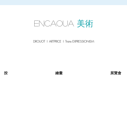
sale26
10% OFF withe the code
until 02.03.26
ENCAOUA
美術
DROUOT I ARTPRICE I Trans EXPRESSIONISM
按
繪畫
展覽會