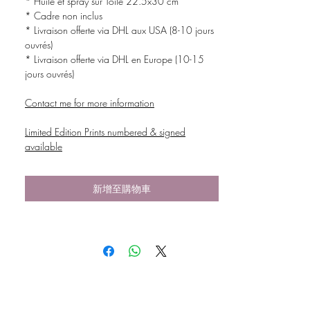
* Huile et spray sur Toile 22.5x30 cm
* Cadre non inclus
* Livraison offerte via DHL aux USA (8-10 jours
ouvrés)
* Livraison offerte via DHL en Europe (10-15
jours ouvrés)
Contact me for more information
Limited Edition Prints numbered & signed
available
新增至購物車