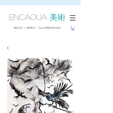
sale26
10% OFF withe the code
until 02.03.26
ENCAOUA
美術
DROUOT I ARTPRICE I Trans EXPRESSIONISM