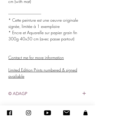
cm (with mat)
-------------------------------------
* Cette peinture est une oeuvre originale
signée, limitée à 1 exemplaire
* Encre et Aquarelle sur papier grain fin
300g 40x50 cm (avec passe partout)
Contact me for more information
Limited Edition Prints numbered & signed
available
© ADAGP
©
2005-2020
-Sandra ENCAOUA-保留所有權利
ADAGP-
聯繫人
-sandraencaoua@gmail.com