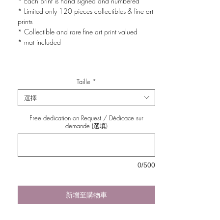
* Each print is hand signed and numbered
* Limited only 120 pieces collectibles & fine art
prints
* Collectible and rare fine art print valued
* mat included
Taille
*
選擇
Free dedication on Request / Dédicace sur
demande (選填)
0/500
新增至購物車