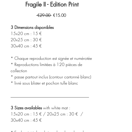
Fragile II - Edition Print
一
促
 €29.00 
€15.00
般
銷
價
價
3 Dimensions disponibles
格
格
15x20 cm : 15 €
20x25 cm : 30 €
30x40 cm : 45 €
* Chaque reproduction est signée et numérotée
* Reproductions limitées à 120 pièces de
collection
* passe partout inclus (contour cartonné blanc)
* livré sous blister et pochon tulle blanc
______________________________________
3 Sizes availables
with white mat :
15x20 cm : 15 € / 20x25 cm : 30 € /
30x40 cm : 45 €