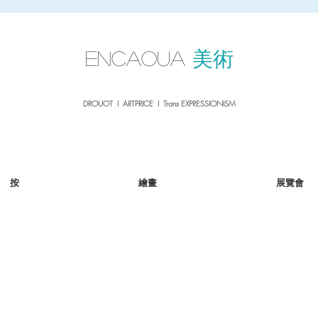
sale26
10% OFF withe the code
until 02.03.26
ENCAOUA
美術
DROUOT I ARTPRICE I Trans EXPRESSIONISM
按
繪畫
展覽會