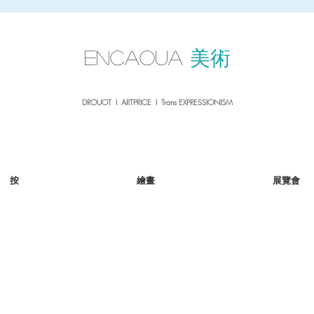
sale26
10% OFF withe the code
until 02.03.26
ENCAOUA
美術
DROUOT I ARTPRICE I Trans EXPRESSIONISM
按
繪畫
展覽會