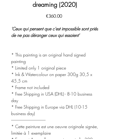
dreaming (2020)
價
€360.00
格
'Ceux qui pensent que c'est impossible sont priés
de ne pas déranger ceux qui essaient'
* This painting is an original hand signed
painting
* Limited only 1 original piece
* Ink & Watercolour on paper 300g 30,5 x
45,5 cm
* Frame not included
* Free Shipping in USA (DHL) - 8-10 business
day
* Free Shipping in Europe via DHL (10-15
business day)
-------------------------------------
* Cette peinture est une oeuvre originale signée,
limitée à 1 exemplaire