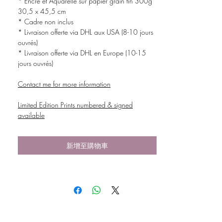
* Encre et Aquarelle sur papier grain fin 300g
30,5 x 45,5 cm
* Cadre non inclus
* Livraison offerte via DHL aux USA (8-10 jours
ouvrés)
* Livraison offerte via DHL en Europe (10-15
jours ouvrés)
Contact me for more information
Limited Edition Prints numbered & signed
available
新增至購物車