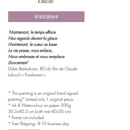
價
€360.00
格
新增至購物車
'Maintenant, le temps efface
Nos regards devant la glace
Maintenant, le cœur se lasse
La vie passe, nous enlace,
Nous embrasse et nous remplace
Doucement'
Didier Barbelivien, BO du film de Claude
Lelouch « Finalement »
* This painting is an original hand signed
painting* Limited only 1 original piece
* Ink & Watercolour on paper 300g
30.5x40.5 cm (with mat 40x50 cm)
* Frame not included
* Free Shipping - 8-10 business day
-------------------------------------