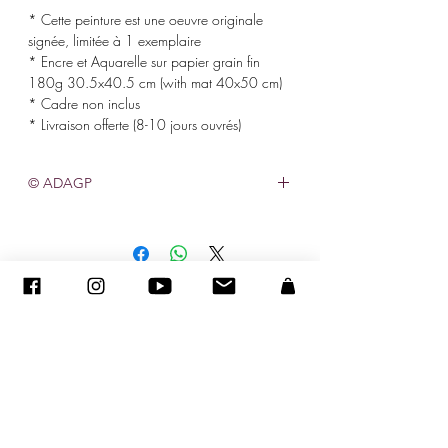
* Cette peinture est une oeuvre originale
signée, limitée à 1 exemplaire
* Encre et Aquarelle sur papier grain fin
180g 30.5x40.5 cm (with mat 40x50 cm)
* Cadre non inclus
* Livraison offerte (8-10 jours ouvrés)
© ADAGP
©
2005-2020
-Sandra ENCAOUA-保留所有權利
ADAGP-
聯繫人
-sandraencaoua@gmail.com