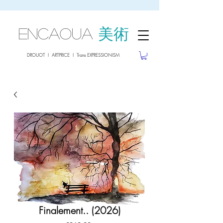
sale26
10% OFF withe the code
until 02.03.26
ENCAOUA
美術
DROUOT I ARTPRICE I Trans EXPRESSIONISM
Finalement.. (2026)