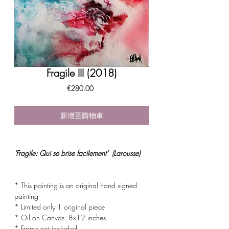
Fragile III (2018)
價
€280.00
格
新增至購物車
'Fragile: Qui se brise facilement' (Larousse)
* This painting is an original hand signed
painting
* Limited only 1 original piece
* Oil on Canvas 8x12 inches
* Frame not included